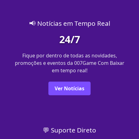
📢 Notícias em Tempo Real
24/7
Fique por dentro de todas as novidades,
promoções e eventos da 007Game Com Baixar
em tempo real!
Ver Notícias
💬 Suporte Direto