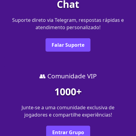
Chat
Suporte direto via Telegram, respostas rápidas e
atendimento personalizado!
Falar Suporte
👥 Comunidade VIP
1000+
Junte-se a uma comunidade exclusiva de
jogadores e compartilhe experiências!
Entrar Grupo