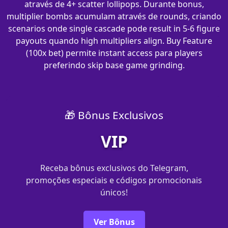
através de 4+ scatter lollipops. Durante bonus,
multiplier bombs acumulam através de rounds, criando
scenarios onde single cascade pode result in 5-6 figure
payouts quando high multipliers align. Buy Feature
(100x bet) permite instant access para players
preferindo skip base game grinding.
🎁 Bônus Exclusivos
VIP
Receba bônus exclusivos do Telegram,
promoções especiais e códigos promocionais
únicos!
Ver Bônus