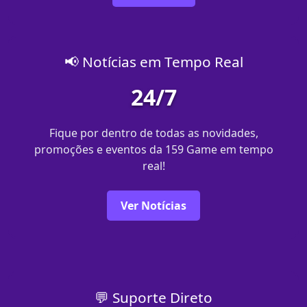
📢 Notícias em Tempo Real
24/7
Fique por dentro de todas as novidades,
promoções e eventos da 159 Game em tempo
real!
Ver Notícias
💬 Suporte Direto