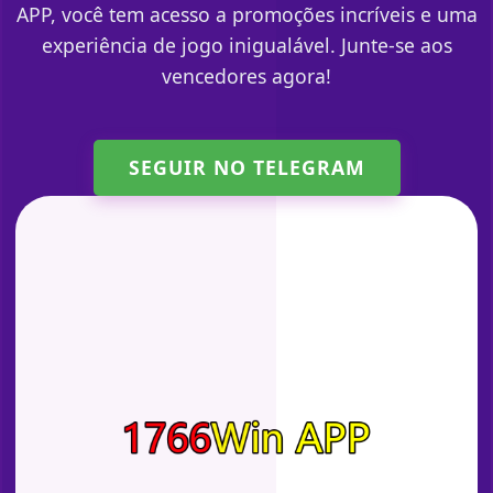
APP, você tem acesso a promoções incríveis e uma
experiência de jogo inigualável. Junte-se aos
vencedores agora!
SEGUIR NO TELEGRAM