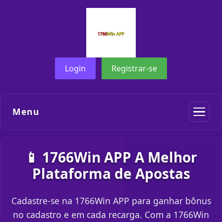
Login
Registrar-se
Menu
📱 1766Win APP A Melhor
Plataforma de Apostas
Cadastre-se na 1766Win APP para ganhar bônus
no cadastro e em cada recarga. Com a 1766Win