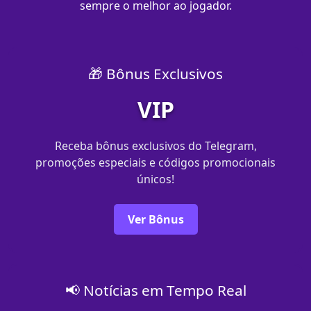
sempre o melhor ao jogador.
🎁 Bônus Exclusivos
VIP
Receba bônus exclusivos do Telegram,
promoções especiais e códigos promocionais
únicos!
Ver Bônus
📢 Notícias em Tempo Real