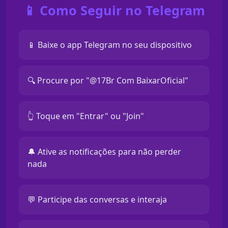
📱 Como Seguir no Telegram
📱 Baixe o app Telegram no seu dispositivo
🔍 Procure por "@17Br Com BaixarOficial"
👆 Toque em "Entrar" ou "Join"
🔔 Ative as notificações para não perder
nada
💬 Participe das conversas e interaja