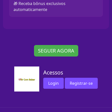
🎁 Receba bônus exclusivos
automaticamente
SEGUIR AGORA
Acessos
Login
Registrar-se