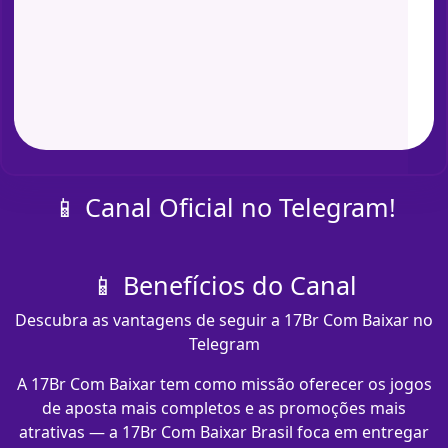
📱 Canal Oficial no Telegram!
📱 Benefícios do Canal
Descubra as vantagens de seguir a 17Br Com Baixar no
Telegram
A 17Br Com Baixar tem como missão oferecer os jogos
de aposta mais completos e as promoções mais
atrativas — a 17Br Com Baixar Brasil foca em entregar