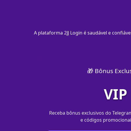
A plataforma 2JJ Login é saudável e confiáv
🎁 Bônus Exclu
VIP
Receba bônus exclusivos do Telegra
e códigos promocionai