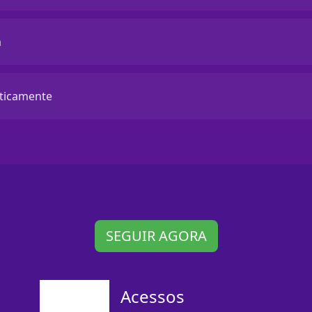
a
aticamente
SEGUIR AGORA
Acessos