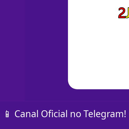
📱 Canal Oficial no Telegram!