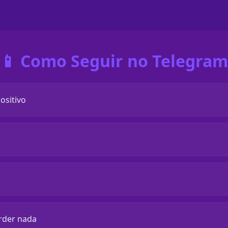
📱 Como Seguir no Telegram
ositivo
erder nada