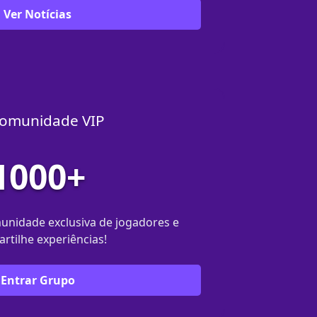
Ver Notícias
Comunidade VIP
1000+
unidade exclusiva de jogadores e
rtilhe experiências!
Entrar Grupo