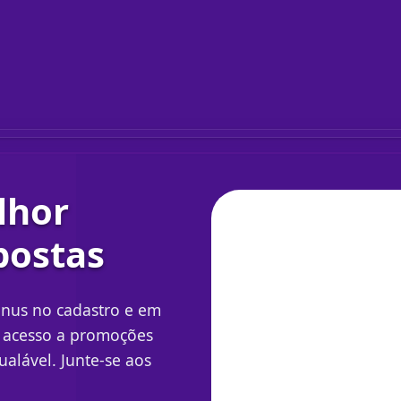
lhor
postas
ônus no cadastro e em
m acesso a promoções
ualável. Junte-se aos