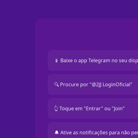
📱 Baixe o app Telegram no seu disp
🔍 Procure por "@2JJ LoginOficial"
👆 Toque em "Entrar" ou "Join"
🔔 Ative as notificações para não p