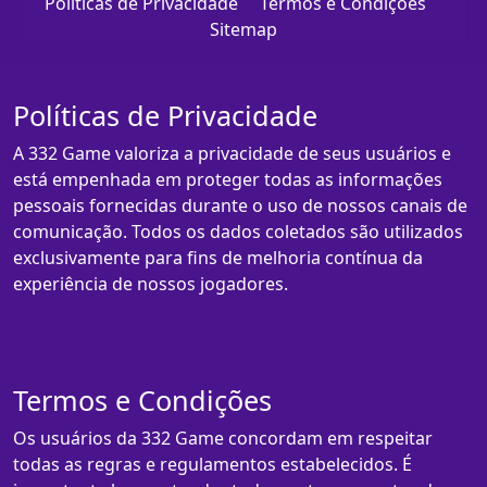
Políticas de Privacidade
Termos e Condições
Sitemap
Políticas de Privacidade
A 332 Game valoriza a privacidade de seus usuários e
está empenhada em proteger todas as informações
pessoais fornecidas durante o uso de nossos canais de
comunicação. Todos os dados coletados são utilizados
exclusivamente para fins de melhoria contínua da
experiência de nossos jogadores.
Termos e Condições
Os usuários da 332 Game concordam em respeitar
todas as regras e regulamentos estabelecidos. É