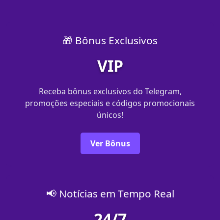
🎁 Bônus Exclusivos
VIP
Receba bônus exclusivos do Telegram,
promoções especiais e códigos promocionais
únicos!
Ver Bônus
📢 Notícias em Tempo Real
24/7