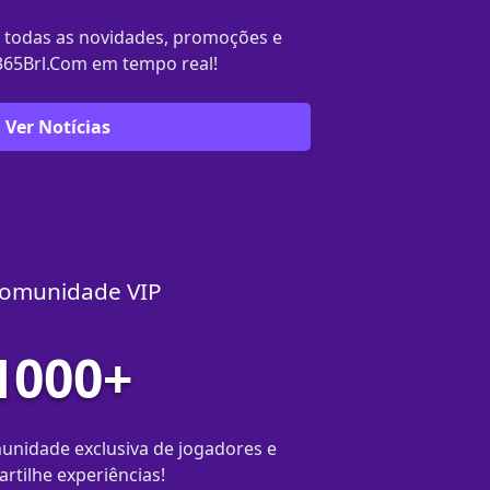
e todas as novidades, promoções e
365Brl.Com em tempo real!
Ver Notícias
Comunidade VIP
1000+
unidade exclusiva de jogadores e
rtilhe experiências!