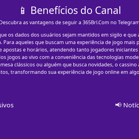
📱 Benefícios do Canal
Descubra as vantagens de seguir a 365Brl.Com no Telegra
que os dados dos usuários sejam mantidos em sigilo e que 
 Para aqueles que buscam uma experiência de jogo mais pe
e apostas e horários, atendendo tanto jogadores iniciante
s jogos ao vivo com a conveniência das tecnologias moder
 mesa clássicos ou alguém que busca novidades, o cassino 
tos, transformando sua experiência de jogo online em alg
sivos
📢 Notí