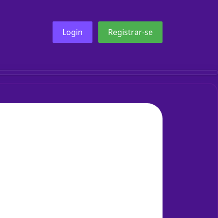
Login
Registrar-se