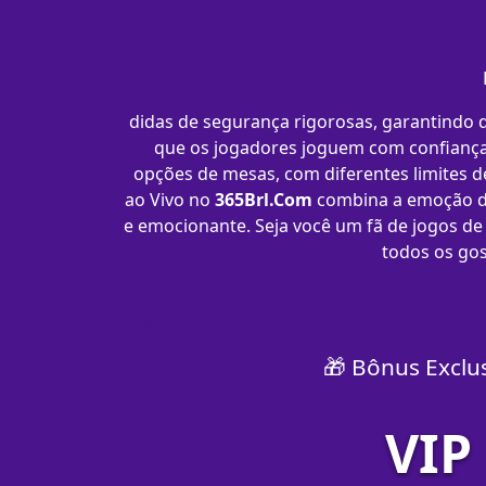
didas de segurança rigorosas, garantindo 
que os jogadores joguem com confiança.
opções de mesas, com diferentes limites d
ao Vivo no
365Brl.Com
combina a emoção do
e emocionante. Seja você um fã de jogos de
todos os gos
🎁 Bônus Exclu
VIP