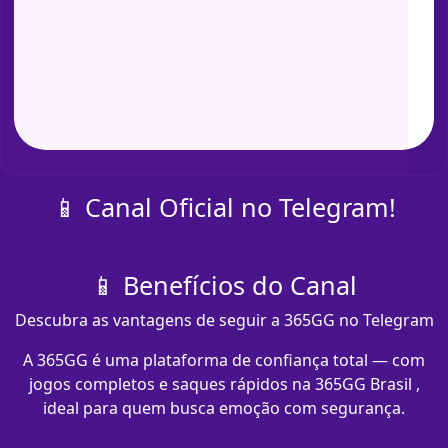
📱 Canal Oficial no Telegram!
📱 Benefícios do Canal
Descubra as vantagens de seguir a 365GG no Telegram
A 365GG é uma plataforma de confiança total — com
jogos completos e saques rápidos na 365GG Brasil ,
ideal para quem busca emoção com segurança.