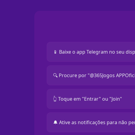
📱 Baixe o app Telegram no seu disp
🔍 Procure por "@365Jogos APPOfici
👆 Toque em "Entrar" ou "Join"
🔔 Ative as notificações para não p