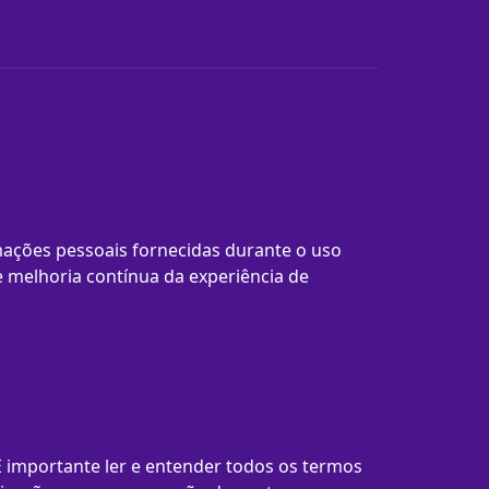
mações pessoais fornecidas durante o uso
e melhoria contínua da experiência de
 importante ler e entender todos os termos