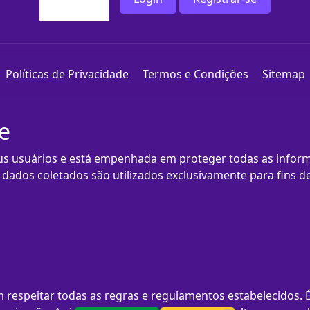
Políticas de Privacidade
Termos e Condições
Sitemap
de
eus usuários e está empenhada em proteger todas as infor
dados coletados são utilizados exclusivamente para fins d
respeitar todas as regras e regulamentos estabelecidos. É