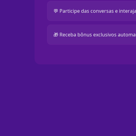
💬 Participe das conversas e interaj
🎁 Receba bônus exclusivos autom