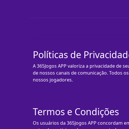
Políticas de Privacida
A 365Jogos APP valoriza a privacidade de s
de nossos canais de comunicação. Todos os 
nossos jogadores.
Termos e Condições
Os usuários da 365Jogos APP concordam em 