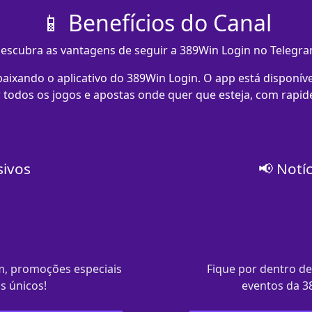
📱 Benefícios do Canal
escubra as vantagens de seguir a 389Win Login no Telegr
baixando o aplicativo do 389Win Login. O app está disponív
 todos os jogos e apostas onde quer que esteja, com rapidez
sivos
📢 Notí
m, promoções especiais
Fique por dentro d
s únicos!
eventos da 3