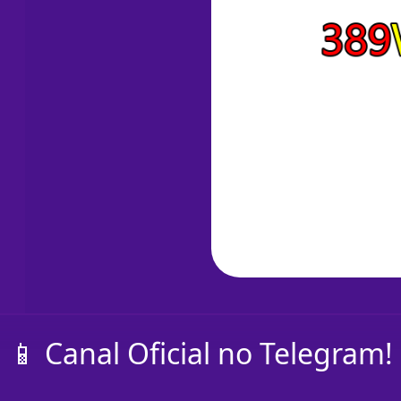
📱 Canal Oficial no Telegram!