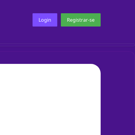
Login
Registrar-se