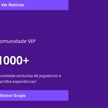
Ver Notícias
Comunidade VIP
1000+
unidade exclusiva de jogadores e
rtilhe experiências!
Entrar Grupo