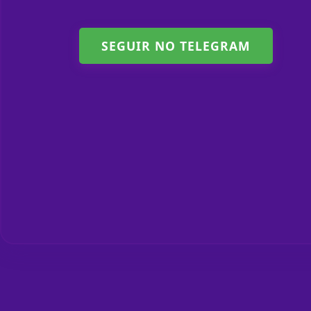
SEGUIR NO TELEGRAM