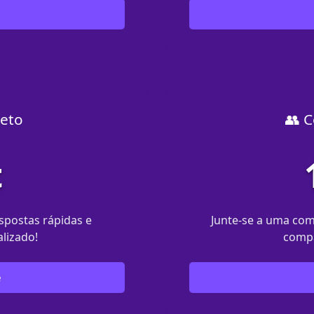
reto
👥 
t
espostas rápidas e
Junte-se a uma com
lizado!
compa
e