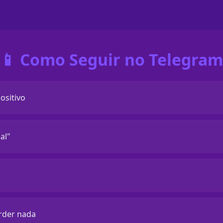
📱 Como Seguir no Telegram
ositivo
al"
erder nada