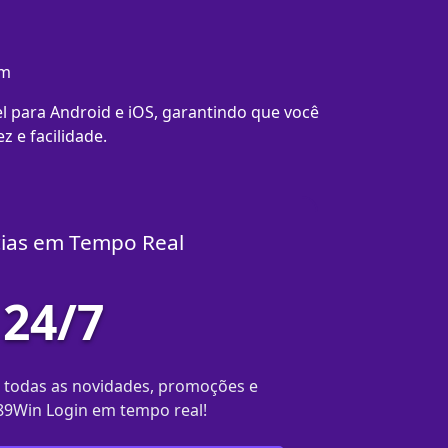
am
el para Android e iOS, garantindo que você
 e facilidade.
cias em Tempo Real
24/7
e todas as novidades, promoções e
89Win Login em tempo real!