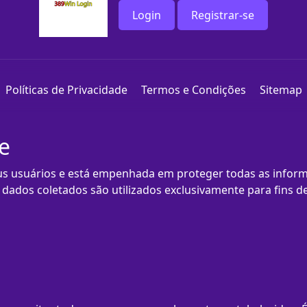
Login
Registrar-se
Políticas de Privacidade
Termos e Condições
Sitemap
de
eus usuários e está empenhada em proteger todas as infor
dados coletados são utilizados exclusivamente para fins d