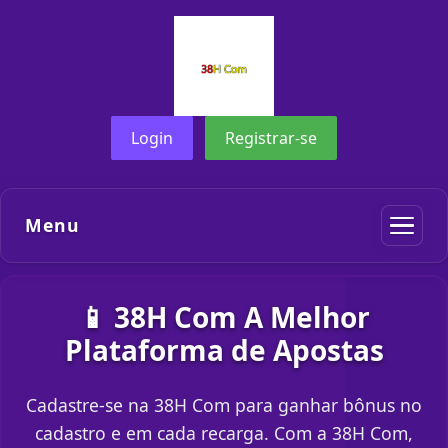
Login
Registrar-se
Menu
📱 38H Com A Melhor
Plataforma de Apostas
Cadastre-se na 38H Com para ganhar bônus no
cadastro e em cada recarga. Com a 38H Com,