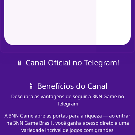
📱 Canal Oficial no Telegram!
📱 Benefícios do Canal
Descubra as vantagens de seguir a 3NN Game no
Telegram
A 3NN Game abre as portas para a riqueza — ao entrar
na 3NN Game Brasil , você ganha acesso direto a uma
variedade incrível de jogos com grandes