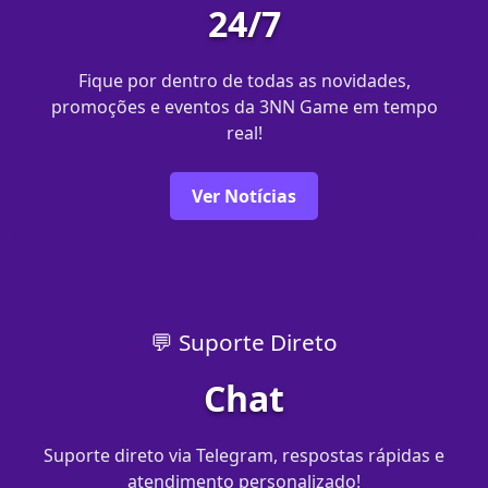
24/7
Fique por dentro de todas as novidades,
promoções e eventos da 3NN Game em tempo
real!
Ver Notícias
💬 Suporte Direto
Chat
Suporte direto via Telegram, respostas rápidas e
atendimento personalizado!