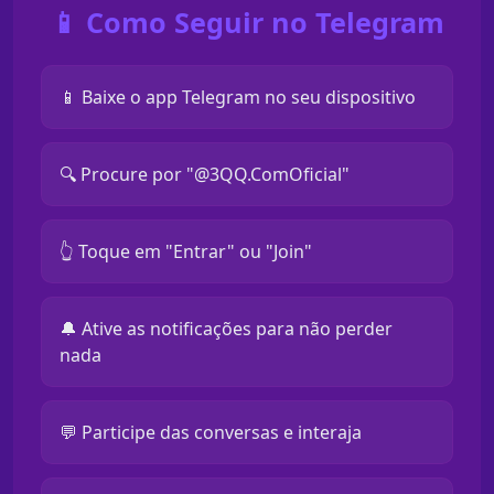
📱 Como Seguir no Telegram
📱 Baixe o app Telegram no seu dispositivo
🔍 Procure por "@3QQ.ComOficial"
👆 Toque em "Entrar" ou "Join"
🔔 Ative as notificações para não perder
nada
💬 Participe das conversas e interaja