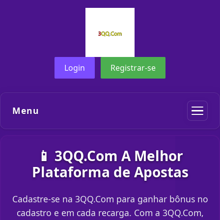
Login
Registrar-se
Menu
📱 3QQ.Com A Melhor
Plataforma de Apostas
Cadastre-se na 3QQ.Com para ganhar bônus no
cadastro e em cada recarga. Com a 3QQ.Com,