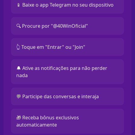
📱 Baixe o app Telegram no seu dispositivo
🔍 Procure por "@40WinOficial"
👆 Toque em "Entrar" ou "Join"
🔔 Ative as notificações para não perder
nada
💬 Participe das conversas e interaja
🎁 Receba bônus exclusivos
automaticamente