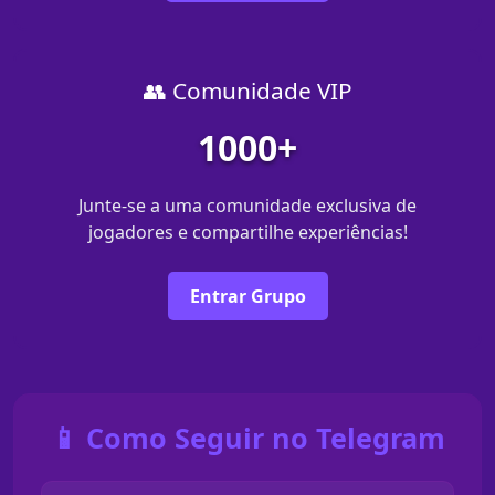
👥 Comunidade VIP
1000+
Junte-se a uma comunidade exclusiva de
jogadores e compartilhe experiências!
Entrar Grupo
📱 Como Seguir no Telegram