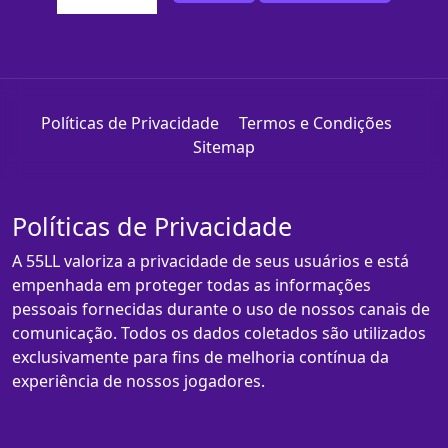
Políticas de Privacidade
Termos e Condições
Sitemap
Políticas de Privacidade
A 55LL valoriza a privacidade de seus usuários e está
empenhada em proteger todas as informações
pessoais fornecidas durante o uso de nossos canais de
comunicação. Todos os dados coletados são utilizados
exclusivamente para fins de melhoria contínua da
experiência de nossos jogadores.