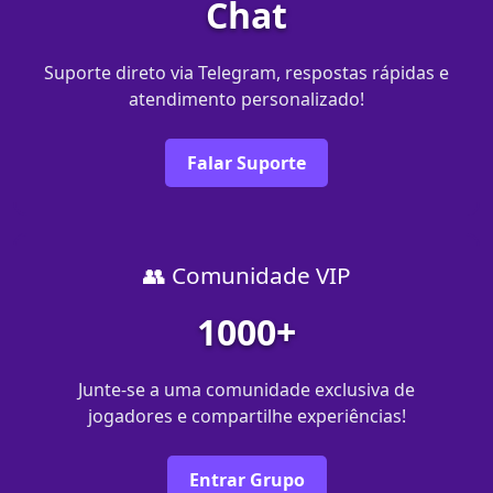
Chat
Suporte direto via Telegram, respostas rápidas e
atendimento personalizado!
Falar Suporte
👥 Comunidade VIP
1000+
Junte-se a uma comunidade exclusiva de
jogadores e compartilhe experiências!
Entrar Grupo