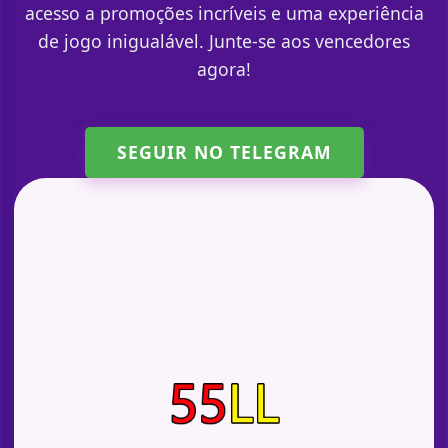
acesso a promoções incríveis e uma experiência
de jogo inigualável. Junte-se aos vencedores
agora!
SEGUIR NO TELEGRAM