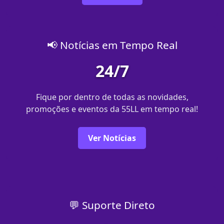
📢 Notícias em Tempo Real
24/7
Fique por dentro de todas as novidades,
promoções e eventos da 55LL em tempo real!
Ver Notícias
💬 Suporte Direto