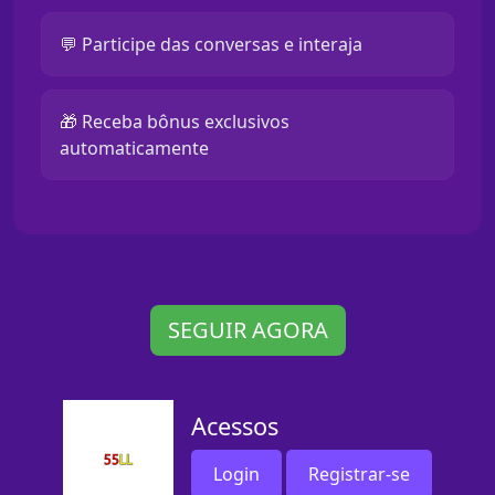
💬 Participe das conversas e interaja
🎁 Receba bônus exclusivos
automaticamente
SEGUIR AGORA
Acessos
Login
Registrar-se