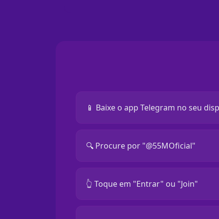
📱 Baixe o app Telegram no seu disp
🔍 Procure por "@55MOficial"
👆 Toque em "Entrar" ou "Join"