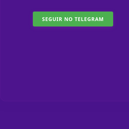
SEGUIR NO TELEGRAM