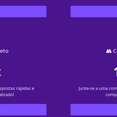
reto
👥 
t
espostas rápidas e
Junte-se a uma com
lizado!
compa
e