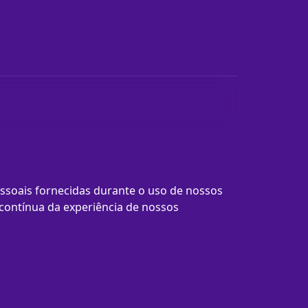
ssoais fornecidas durante o uso de nossos
 contínua da experiência de nossos