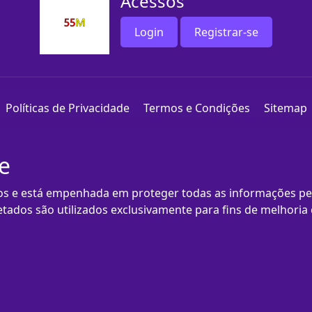
Acessos
Login
Registrar-se
Políticas de Privacidade
Termos e Condições
Sitemap
de
rios e está empenhada em proteger todas as informações pe
tados são utilizados exclusivamente para fins de melhoria