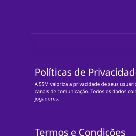
Políticas de Privacida
A 55M valoriza a privacidade de seus usuá
canais de comunicação. Todos os dados cole
jogadores.
Termos e Condições