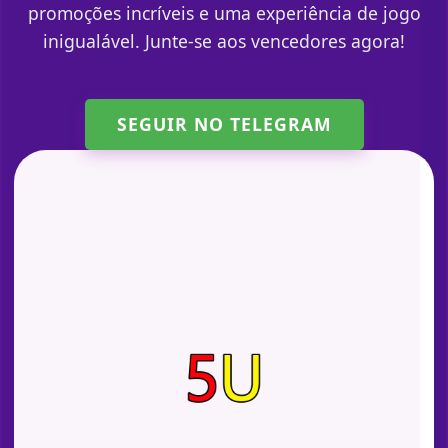
promoções incríveis e uma experiência de jogo
inigualável. Junte-se aos vencedores agora!
SEGUIR NO TELEGRAM