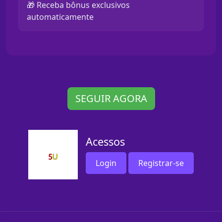
🎁 Receba bônus exclusivos
automaticamente
SEGUIR AGORA
Acessos
Login
Registrar-se