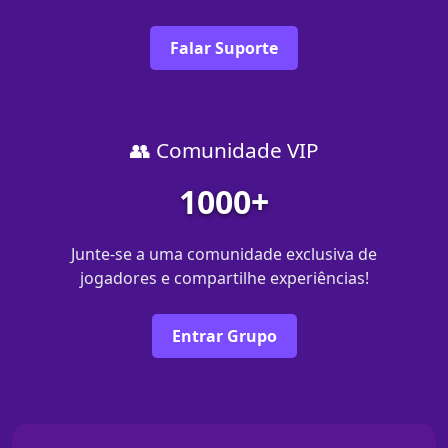
Falar Suporte
👥 Comunidade VIP
1000+
Junte-se a uma comunidade exclusiva de
jogadores e compartilhe experiências!
Entrar Grupo