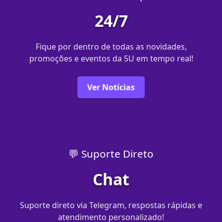
24/7
Fique por dentro de todas as novidades,
promoções e eventos da 5U em tempo real!
Ver Notícias
💬 Suporte Direto
Chat
Suporte direto via Telegram, respostas rápidas e
atendimento personalizado!