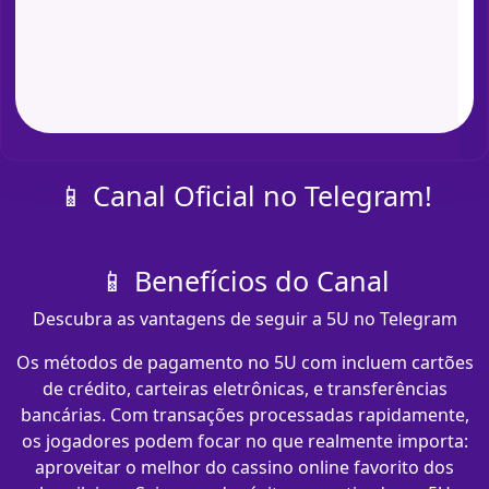
📱 Canal Oficial no Telegram!
📱 Benefícios do Canal
Descubra as vantagens de seguir a 5U no Telegram
Os métodos de pagamento no 5U com​ incluem cartões
de crédito, carteiras eletrônicas, e transferências
bancárias. Com transações processadas rapidamente,
os jogadores podem focar no que realmente importa:
aproveitar o melhor do cassino online favorito dos