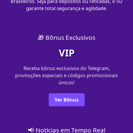
brasileiros. Seja para depósitos ou retiradas, o 5U
garante total segurança e agilidade.
🎁 Bônus Exclusivos
VIP
Receba bônus exclusivos do Telegram,
promoções especiais e códigos promocionais
únicos!
Ver Bônus
📢 Notícias em Tempo Real