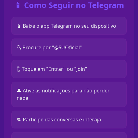
📱 Como Seguir no Telegram
📱 Baixe o app Telegram no seu dispositivo
🔍 Procure por "@5UOficial"
👆 Toque em "Entrar" ou "Join"
🔔 Ative as notificações para não perder
nada
💬 Participe das conversas e interaja