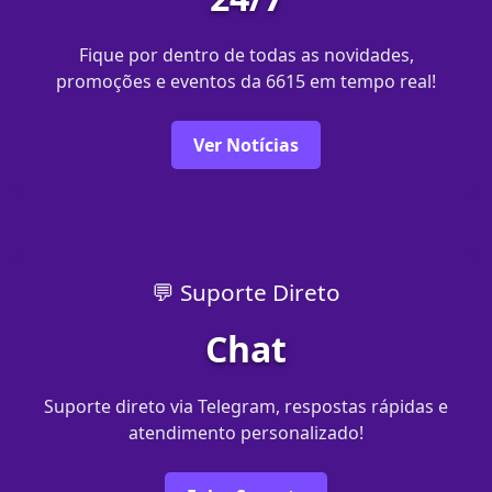
Fique por dentro de todas as novidades,
promoções e eventos da 6615 em tempo real!
Ver Notícias
💬 Suporte Direto
Chat
Suporte direto via Telegram, respostas rápidas e
atendimento personalizado!