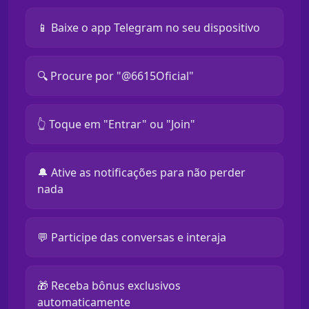
📱 Baixe o app Telegram no seu dispositivo
🔍 Procure por "@6615Oficial"
👆 Toque em "Entrar" ou "Join"
🔔 Ative as notificações para não perder
nada
💬 Participe das conversas e interaja
🎁 Receba bônus exclusivos
automaticamente