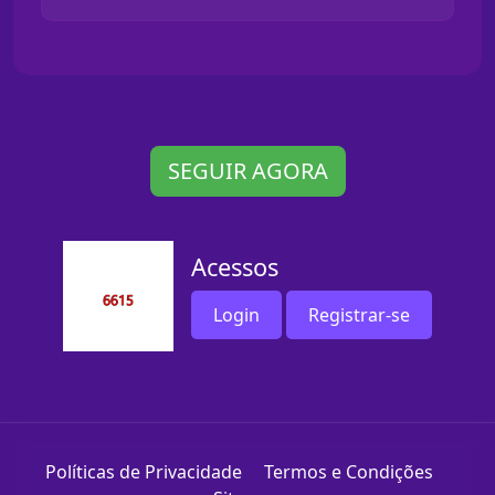
SEGUIR AGORA
Acessos
Login
Registrar-se
Políticas de Privacidade
Termos e Condições