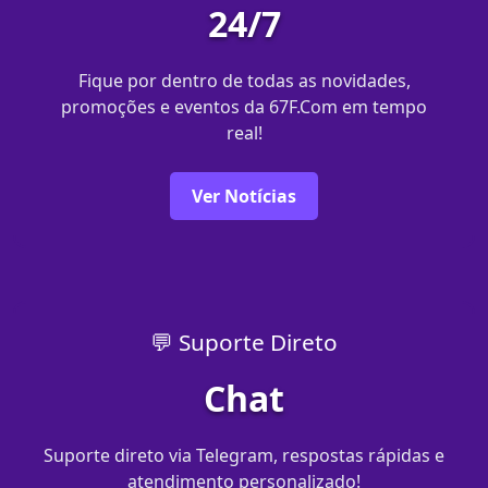
24/7
Fique por dentro de todas as novidades,
promoções e eventos da 67F.Com em tempo
real!
Ver Notícias
💬 Suporte Direto
Chat
Suporte direto via Telegram, respostas rápidas e
atendimento personalizado!