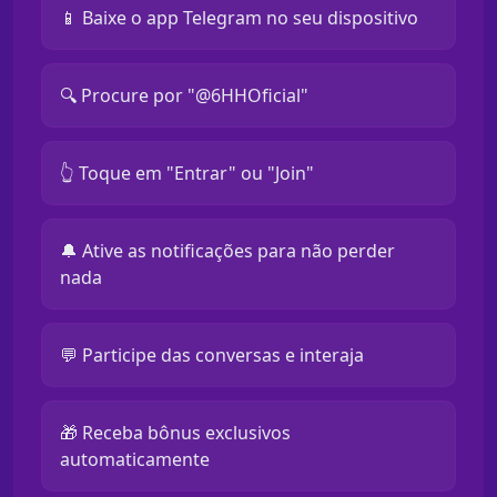
📱 Baixe o app Telegram no seu dispositivo
🔍 Procure por "@6HHOficial"
👆 Toque em "Entrar" ou "Join"
🔔 Ative as notificações para não perder
nada
💬 Participe das conversas e interaja
🎁 Receba bônus exclusivos
automaticamente