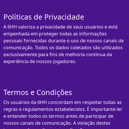
Políticas de Privacidade
A 6HH valoriza a privacidade de seus usuários e está
empenhada em proteger todas as informações
pessoais fornecidas durante o uso de nossos canais de
comunicação. Todos os dados coletados são utilizados
exclusivamente para fins de melhoria contínua da
experiência de nossos jogadores.
Termos e Condições
Os usuários da 6HH concordam em respeitar todas as
regras e regulamentos estabelecidos. É importante ler
e entender todos os termos antes de participar de
nossos canais de comunicação. A violação destes