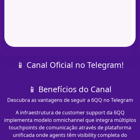
📱 Canal Oficial no Telegram!
📱 Benefícios do Canal
Descubra as vantagens de seguir a 6QQ no Telegram
A infraestrutura de customer support da 6QQ
implementa modelo omnichannel que integra múltiplos
touchpoints de comunicação através de plataforma
unificada onde agents têm visibility completa do