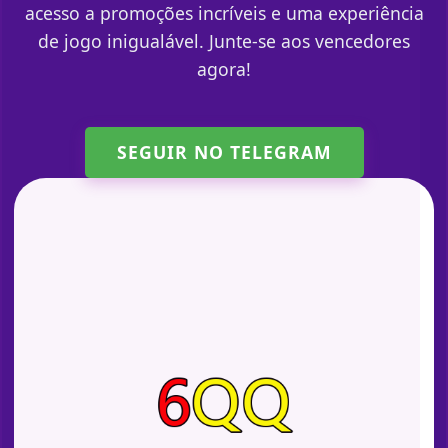
acesso a promoções incríveis e uma experiência
de jogo inigualável. Junte-se aos vencedores
agora!
SEGUIR NO TELEGRAM