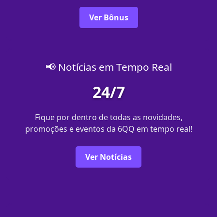
Ver Bônus
📢 Notícias em Tempo Real
24/7
Fique por dentro de todas as novidades,
promoções e eventos da 6QQ em tempo real!
Ver Notícias