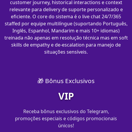
customer journey, historical interactions e context
relevante para delivery de suporte personalizado e
eficiente. O core do sistema é o live chat 24/7/365
staffed por equipe multilíngue (suportando Português,
Inglês, Espanhol, Mandarim e mais 10+ idiomas)
treinada não apenas em resolução técnica mas em soft
skills de empathy e de-escalation para manejo de
situações sensíveis.
🎁 Bônus Exclusivos
VIP
Receba bônus exclusivos do Telegram,
promoções especiais e códigos promocionais
únicos!