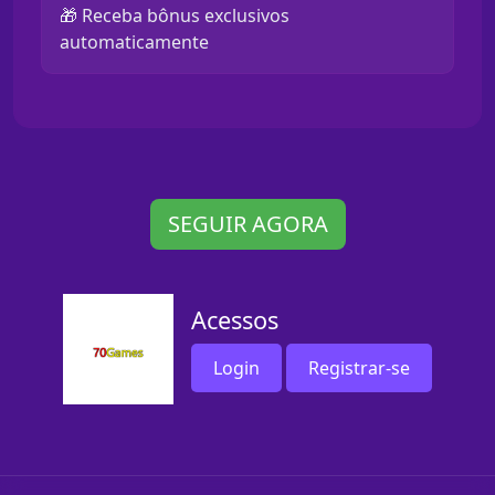
🎁 Receba bônus exclusivos
automaticamente
SEGUIR AGORA
Acessos
Login
Registrar-se