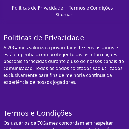
Políticas de Privacidade
Termos e Condições
Sitemap
Políticas de Privacidade
A 70Games valoriza a privacidade de seus usuários e
está empenhada em proteger todas as informações
pessoais fornecidas durante o uso de nossos canais de
comunicação. Todos os dados coletados são utilizados
exclusivamente para fins de melhoria contínua da
experiência de nossos jogadores.
Termos e Condições
Os usuários da 70Games concordam em respeitar