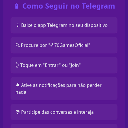
📱 Como Seguir no Telegram
📱 Baixe o app Telegram no seu dispositivo
🔍 Procure por "@70GamesOficial"
👆 Toque em "Entrar" ou "Join"
🔔 Ative as notificações para não perder
nada
💬 Participe das conversas e interaja