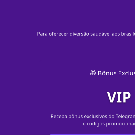
Para oferecer diversão saudável aos brasil
🎁 Bônus Exclu
VIP
Receba bônus exclusivos do Telegra
e códigos promocionai