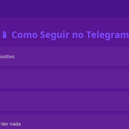
📱 Como Seguir no Telegram
ositivo
erder nada