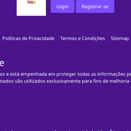
Login
Registrar-se
Políticas de Privacidade
Termos e Condições
Sitemap
de
rios e está empenhada em proteger todas as informações p
tados são utilizados exclusivamente para fins de melhoria