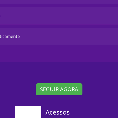
a
aticamente
SEGUIR AGORA
Acessos