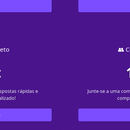
reto
👥 
t
espostas rápidas e
Junte-se a uma com
lizado!
compa
e