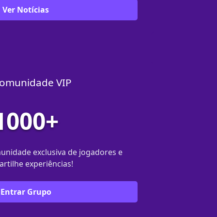
Ver Notícias
Comunidade VIP
1000+
unidade exclusiva de jogadores e
rtilhe experiências!
Entrar Grupo