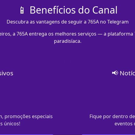
📱 Benefícios do Canal
Descubra as vantagens de seguir a 765A no Telegram
eiros, a 765A entrega os melhores serviços — a plataforma 
paradisíaca.
sivos
📢 Notí
m, promoções especiais
Fique por dentro d
s únicos!
eventos 