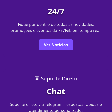
24/7
Fique por dentro de todas as novidades,
promoções e eventos da 777Feb em tempo real!
Ver Notícias
💬 Suporte Direto
Chat
Suporte direto via Telegram, respostas rápidas e
atendimento personalizado!