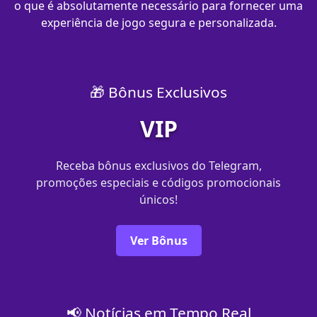
o que é absolutamente necessário para fornecer uma
experiência de jogo segura e personalizada.
🎁 Bônus Exclusivos
VIP
Receba bônus exclusivos do Telegram,
promoções especiais e códigos promocionais
únicos!
Ver Bônus
📢 Notícias em Tempo Real