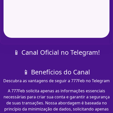
📱 Canal Oficial no Telegram!
📱 Benefícios do Canal
Descubra as vantagens de seguir a 777Feb no Telegram
A 777Feb solicita apenas as informações essenciais
necessárias para criar sua conta e garantir a segurança
de suas transações. Nossa abordagem é baseada no
princípio da minimização de dados, solicitando apenas