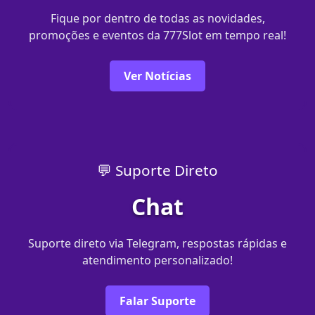
Fique por dentro de todas as novidades,
promoções e eventos da 777Slot em tempo real!
Ver Notícias
💬 Suporte Direto
Chat
Suporte direto via Telegram, respostas rápidas e
atendimento personalizado!
Falar Suporte