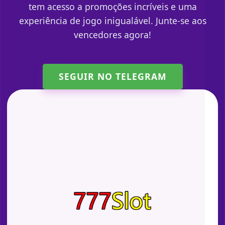
tem acesso a promoções incríveis e uma
experiência de jogo inigualável. Junte-se aos
vencedores agora!
SEGUIR NO TELEGRAM