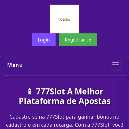
Login
Registrar-se
Menu
📱 777Slot A Melhor
Plataforma de Apostas
Cadastre-se na 777Slot para ganhar bônus no
cadastro e em cada recarga. Com a 777Slot, você