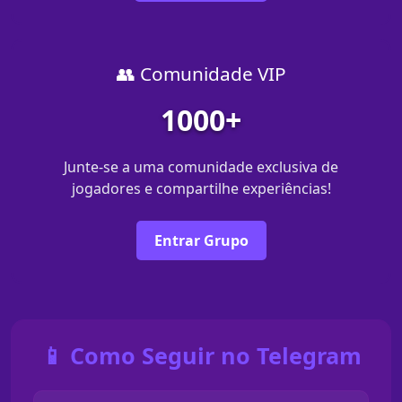
👥 Comunidade VIP
1000+
Junte-se a uma comunidade exclusiva de
jogadores e compartilhe experiências!
Entrar Grupo
📱 Como Seguir no Telegram