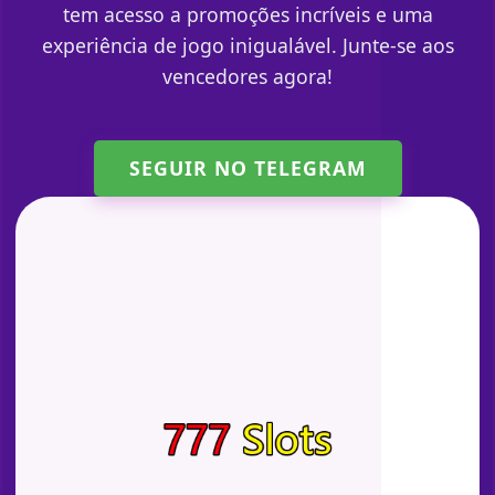
tem acesso a promoções incríveis e uma
experiência de jogo inigualável. Junte-se aos
vencedores agora!
SEGUIR NO TELEGRAM