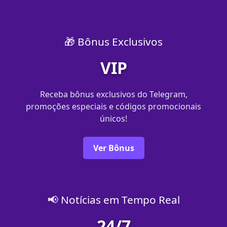
🎁 Bônus Exclusivos
VIP
Receba bônus exclusivos do Telegram,
promoções especiais e códigos promocionais
únicos!
Ver Bônus
📢 Notícias em Tempo Real
24/7