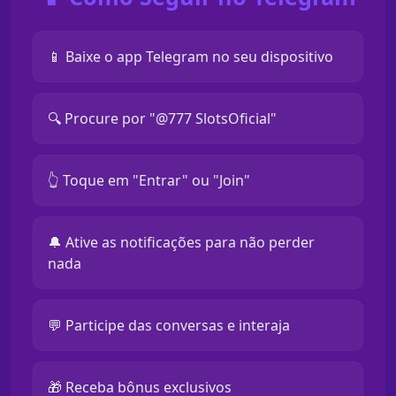
📱 Baixe o app Telegram no seu dispositivo
🔍 Procure por "@777 SlotsOficial"
👆 Toque em "Entrar" ou "Join"
🔔 Ative as notificações para não perder
nada
💬 Participe das conversas e interaja
🎁 Receba bônus exclusivos