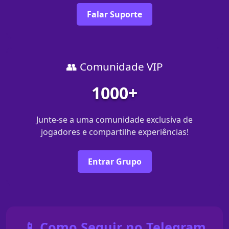
Falar Suporte
👥 Comunidade VIP
1000+
Junte-se a uma comunidade exclusiva de
jogadores e compartilhe experiências!
Entrar Grupo
📱 Como Seguir no Telegram