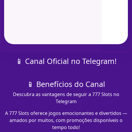
📱 Canal Oficial no Telegram!
📱 Benefícios do Canal
Descubra as vantagens de seguir a 777 Slots no
Telegram
A 777 Slots oferece jogos emocionantes e divertidos —
amados por muitos, com promoções disponíveis o
tempo todo!