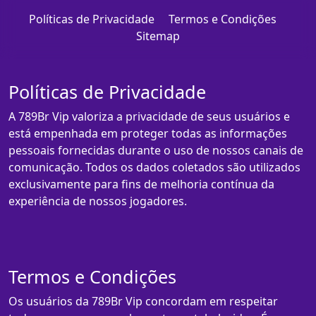
Políticas de Privacidade
Termos e Condições
Sitemap
Políticas de Privacidade
A 789Br Vip valoriza a privacidade de seus usuários e
está empenhada em proteger todas as informações
pessoais fornecidas durante o uso de nossos canais de
comunicação. Todos os dados coletados são utilizados
exclusivamente para fins de melhoria contínua da
experiência de nossos jogadores.
Termos e Condições
Os usuários da 789Br Vip concordam em respeitar