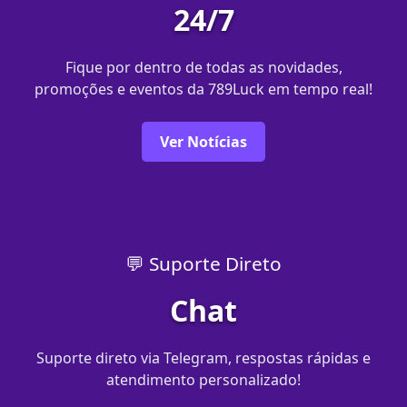
24/7
Fique por dentro de todas as novidades,
promoções e eventos da 789Luck em tempo real!
Ver Notícias
💬 Suporte Direto
Chat
Suporte direto via Telegram, respostas rápidas e
atendimento personalizado!