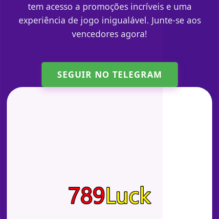
tem acesso a promoções incríveis e uma
experiência de jogo inigualável. Junte-se aos
vencedores agora!
SEGUIR NO TELEGRAM