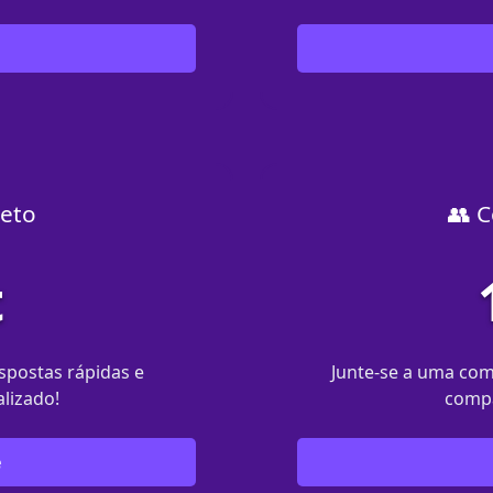
reto
👥 
t
espostas rápidas e
Junte-se a uma com
lizado!
compa
e