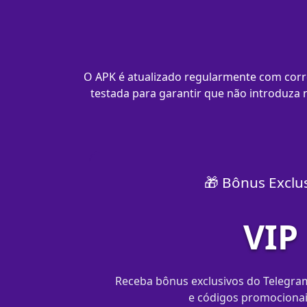
O APK é atualizado regularmente com corr
testada para garantir que não introduza
🎁 Bônus Exclu
VIP
Receba bônus exclusivos do Telegra
e códigos promocionai