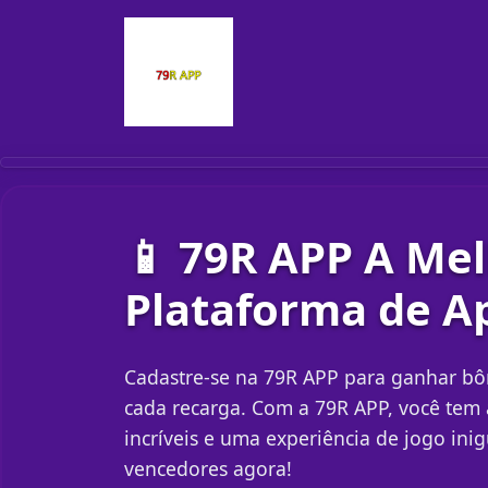
📱 79R APP A Me
Plataforma de A
Cadastre-se na 79R APP para ganhar bô
cada recarga. Com a 79R APP, você tem
incríveis e uma experiência de jogo inig
vencedores agora!