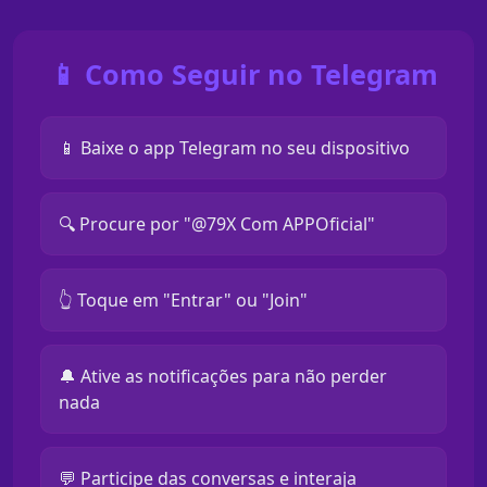
📱 Como Seguir no Telegram
📱 Baixe o app Telegram no seu dispositivo
🔍 Procure por "@79X Com APPOficial"
👆 Toque em "Entrar" ou "Join"
🔔 Ative as notificações para não perder
nada
💬 Participe das conversas e interaja