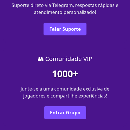
Suporte direto via Telegram, respostas rápidas e
atendimento personalizado!
Falar Suporte
👥 Comunidade VIP
1000+
Junte-se a uma comunidade exclusiva de
jogadores e compartilhe experiências!
Entrar Grupo