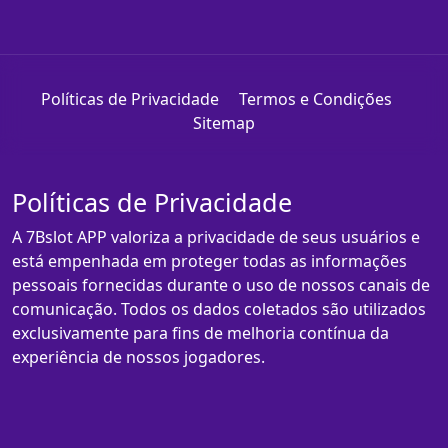
Políticas de Privacidade
Termos e Condições
Sitemap
Políticas de Privacidade
A 7Bslot APP valoriza a privacidade de seus usuários e
está empenhada em proteger todas as informações
pessoais fornecidas durante o uso de nossos canais de
comunicação. Todos os dados coletados são utilizados
exclusivamente para fins de melhoria contínua da
experiência de nossos jogadores.