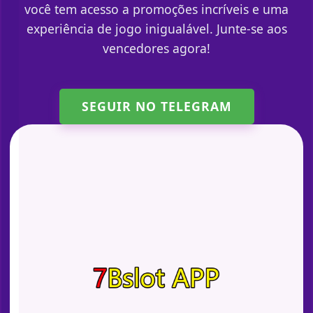
você tem acesso a promoções incríveis e uma
experiência de jogo inigualável. Junte-se aos
vencedores agora!
SEGUIR NO TELEGRAM