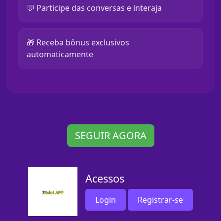
💬 Participe das conversas e interaja
🎁 Receba bônus exclusivos
automaticamente
SEGUIR AGORA
Acessos
Login
Registrar-se