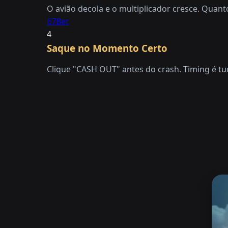
O avião decola e o multiplicador cresce. Quanto
67Bet
4
Saque no Momento Certo
Clique "CASH OUT" antes do crash. Timing é tu