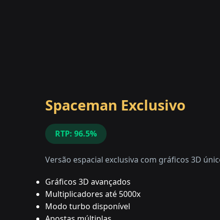
Spaceman Exclusivo
RTP: 96.5%
Versão espacial exclusiva com gráficos 3D únic
Gráficos 3D avançados
Multiplicadores até 5000x
Modo turbo disponível
Apostas múltiplas