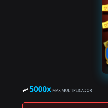
5000x
🛩️
MAX MULTIPLICADOR