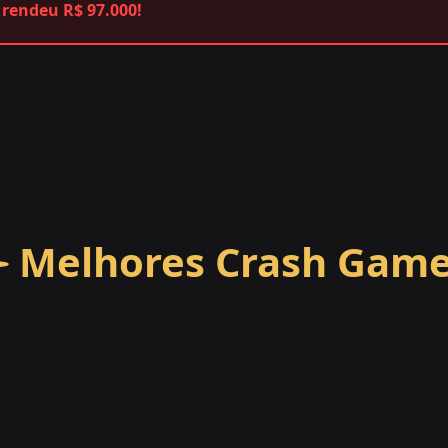
 rendeu R$ 97.000!
️ Melhores Crash Gam