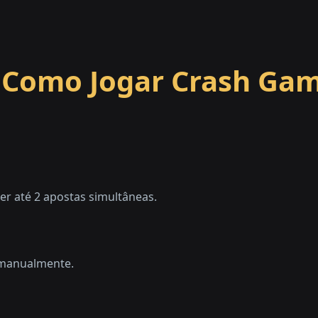
 Como Jogar Crash Ga
zer até 2 apostas simultâneas.
 manualmente.